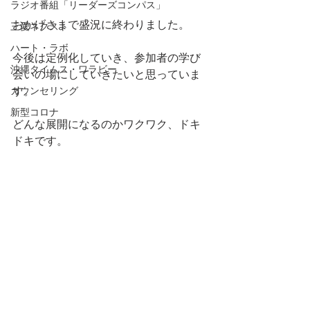
ラジオ番組「リーダーズコンパス」
おかげさまで盛況に終わりました。
三愛ネクスト
ハート・ラボ
今後は定例化していき、参加者の学び
沖縄タイムス・ワラビー
会いの場にしていきたいと思っていま
す。
カウンセリング
新型コロナ
どんな展開になるのかワクワク、ドキ
ドキです。