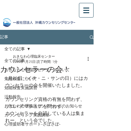
記事
全ての記事
おきなわ心理臨床センター
全ての記事
2019年1月25日
読了時間: 1分
カウンセラーの会！
おきなわ心理臨床センターについて
1月23日（イチ・ニ・サンの日）にはカ
知能検査について
ウンセラーの会を開催いたしました。
知能検査実施講習
活動報告
カウンセリング資格の有無を問わず、
おきなわ心理臨床センターからのお知らせ
プロ・アマチュアを問わず、
カウンセラーを自認している人は集ま
カウンセリング実践講座
れー、という会でした。
心理援助者サポート‐さぽさぽ‐