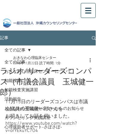
記事
全ての記事
おきなわ心理臨床センター
全ての記事
2018年11月22日
読了時間: 1分
ラジオ/リーダーズコンパ
おきなわ心理臨床センターについて
ス（市議会議員 玉城健一
知能検査について
郎）
知能検査実施講習
活動報告
11月15日のリーダーズコンパスは市議
おきなわ心理臨床センターからのお知らせ
会議員の玉城健一郎さんを
お招きしてお話を伺いました。
カウンセリング実践講座
https://www.youtube.com/watch?
心理援助者サポート‐さぽさぽ‐
v=orYEkuYC7O4