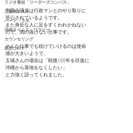
ラジオ番組「リーダーズコンパス」
市議会議員は行政マンとのやり取りに
三愛ネクスト
苦心されているようです。
ハート・ラボ
また身近な人に足をすくわれかねない
沖縄タイムス・ワラビー
ので、気の抜けない仕事です。
カウンセリング
そんな仕事でも続けていけるのは使命
新型コロナ
感が大きいようで、
玉城さんの場合は「戦後100年を目途に
沖縄から基地をなくしたい」
と力強く語ってくれました。