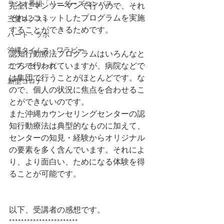
ラジオ番組「リーダーズコンパス」
完全にマンツーマンで行うので、それ
ぞれにコミットしたプログラムを実施
三愛ネクスト
することができるためです。
ハート・ラボ
沖縄タイムス・ワラビー
認知行動療法プログラムはいろんなと
ころで行われていますが、病院などで
カウンセリング
は集団で行うことがほとんどです。な
新型コロナ
ので、個人の状況に焦点を合わせるこ
とができないのです。
また沖縄カウンセリングセンターの認
知行動療法は典型的なものに加えて、
センターの知見・経験からオリジナル
の要素を多く含んでいます。それによ
り、より面白い、ためになる体験を得
ることが可能です。
以下、受講者の感想です。
***********************