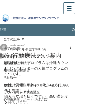
記事
全ての記事
matsukawa1
全ての記事
2021年12月6日
読了時間: 2分
認知行動療法のご案内
おきなわ心理臨床センターについて
認知行動療法プログラムは沖縄カウン
知能検査について
セリングセンターの人気プログラムの
知能検査実施講習
１つです。
活動報告
おきなわ心理臨床センターからのお知らせ
女性、男性、年齢も10代から50代、60
代も受講します。
カウンセリング実践講座
悩みも立場も様々ですが、高い満足度
心理援助者サポート‐さぽさぽ‐
を得ています。