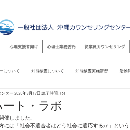
ス
心理支援者向け
心理士業務委託
従業員カウンセリング
ーについて
知能検査について
知能検査実施講習
活動
センター
2020年3月19日
読了時間: 1分
知らせ
カウンセリング実践講座
心理援助者サポート‐さぽさ
日ハート・ラボ
三愛ネクスト
ハート・ラボ
沖縄タイムス・ワラビー
開催しました。
方には「社会不適合者はどう社会に適応するか」という